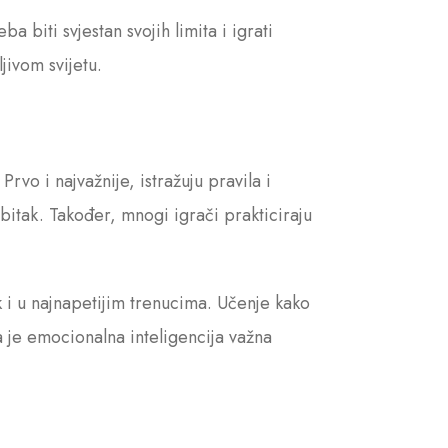
a biti svjestan svojih limita i igrati
jivom svijetu.
rvo i najvažnije, istražuju pravila i
bitak. Također, mnogi igrači prakticiraju
k i u najnapetijim trenucima. Učenje kako
 je emocionalna inteligencija važna