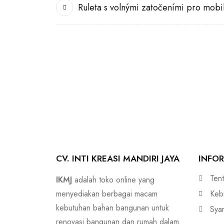
Ruleta s volnými zatočeními pro mobil
CV. INTI KREASI MANDIRI JAYA
INFO
Ten
IKMJ
adalah toko online yang
menyediakan berbagai macam
Kebi
kebutuhan bahan bangunan untuk
Sya
renovasi bangunan dan rumah dalam