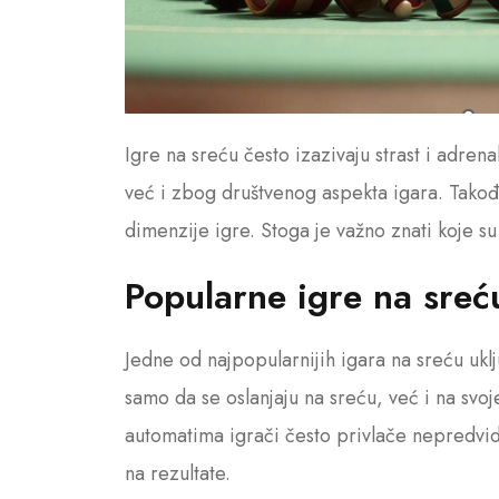
Igre na sreću često izazivaju strast i adren
već i zbog društvenog aspekta igara. Takođ
dimenzije igre. Stoga je važno znati koje su 
Popularne igre na sreć
Jedne od najpopularnijih igara na sreću uklj
samo da se oslanjaju na sreću, već i na svoj
automatima igrači često privlače nepredvid
na rezultate.