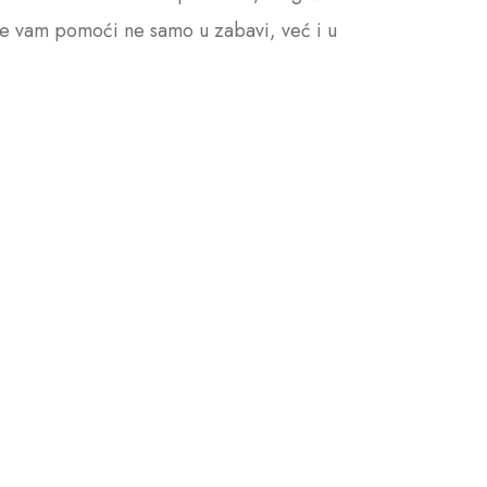
ože vam pomoći ne samo u zabavi, već i u