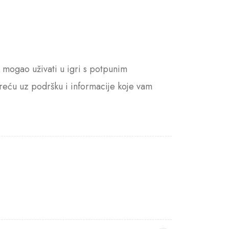
č mogao uživati u igri s potpunim
 sreću uz podršku i informacije koje vam