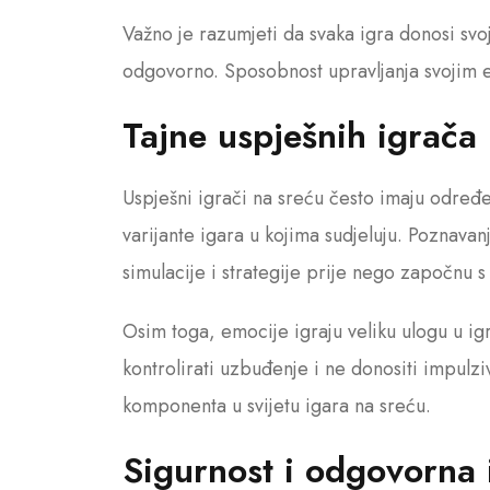
Važno je razumjeti da svaka igra donosi svoje 
odgovorno. Sposobnost upravljanja svojim e
Tajne uspješnih igrača
Uspješni igrači na sreću često imaju određen
varijante igara u kojima sudjeluju. Poznavan
simulacije i strategije prije nego započnu 
Osim toga, emocije igraju veliku ulogu u ig
kontrolirati uzbuđenje i ne donositi impul
komponenta u svijetu igara na sreću.
Sigurnost i odgovorna 