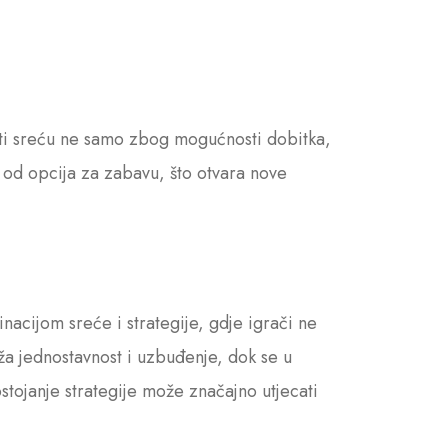
ušati sreću ne samo zbog mogućnosti dobitka,
 od opcija za zabavu, što otvara nove
nacijom sreće i strategije, gdje igrači ne
uža jednostavnost i uzbuđenje, dok se u
tojanje strategije može značajno utjecati