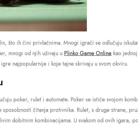
alin, što ih čini privlačnima. Mnogi igrači se odlučuju isk
er, mnogi od njih uživaju u
Plinko Game Online
kao jednoj
igre najpopularnije i koje tajne skrivaju u svom okviru.
u
učuju poker, rulet i automate. Poker se ističe svojom kombi
e sposobnosti čitanja protivnika. Rulet, s druge strane, pr
ivim dobitnim kombinacijama. U svakom od ovih igara, pos