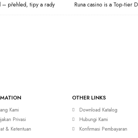
 – přehled, tipy a rady
Runa casino is a Top-tier 
RMATION
OTHER LINKS
tang Kami
Download Katalog
jakan Privasi
Hubungi Kami
rat & Ketentuan
Konfirmasi Pembayaran